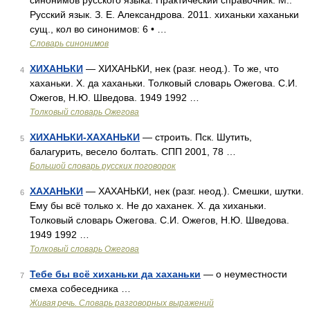
синонимов русского языка. Практический справочник. М.:
Русский язык. З. Е. Александрова. 2011. хиханьки хаханьки
сущ., кол во синонимов: 6 • …
Словарь синонимов
ХИХАНЬКИ
— ХИХАНЬКИ, нек (разг. неод.). То же, что
4
хаханьки. Х. да хаханьки. Толковый словарь Ожегова. С.И.
Ожегов, Н.Ю. Шведова. 1949 1992 …
Толковый словарь Ожегова
ХИХАНЬКИ-ХАХАНЬКИ
— строить. Пск. Шутить,
5
балагурить, весело болтать. СПП 2001, 78 …
Большой словарь русских поговорок
ХАХАНЬКИ
— ХАХАНЬКИ, нек (разг. неод.). Смешки, шутки.
6
Ему бы всё только х. Не до хаханек. Х. да хиханьки.
Толковый словарь Ожегова. С.И. Ожегов, Н.Ю. Шведова.
1949 1992 …
Толковый словарь Ожегова
Тебе бы всё хиханьки да хаханьки
— о неуместности
7
смеха собеседника …
Живая речь. Словарь разговорных выражений