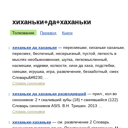
хиханьки+да+хаханьки
Толкование
Перевод
Книги
хиханьки да хаханьки
— пересмешки, хиханьки хаханьки,
1
пересмех, беспечный, несерьезный, пустой, легкость в
мыслях необыкновенная, шутка, легкомысленный,
насмешки, издевки, колкости, хихи да хаха, подстебки,
смешки, игрушка, игра, развлечение, беззаботный, смех
Словарь&#8230; …
Словарь синонимов
хиханьки да хаханьки разводивший
— прил., кол во
2
синонимов: 2 • скаливший зубы (18) • смеявшийся (122)
Словарь синонимов ASIS. В.Н. Тришин. 2013 …
Словарь синонимов
хиханьки-хаханьки
— см. развлечение 2 Словарь
3