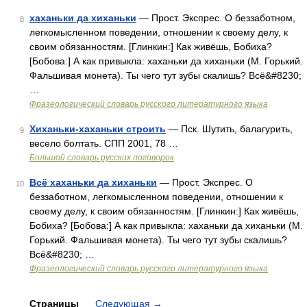
хаханьки да хиханьки
— Прост. Экспрес. О беззаботном,
8
легкомысленном поведении, отношении к своему делу, к
своим обязанностям. [Глинкин:] Как живёшь, Бобиха?
[Бобова:] А как привыкла: хаханьки да хиханьки (М. Горький.
Фальшивая монета). Ты чего тут зубы скалишь? Всё&#8230;
…
Фразеологический словарь русского литературного языка
Хиханьки-хаханьки строить
— Пск. Шутить, балагурить,
9
весело болтать. СПП 2001, 78 …
Большой словарь русских поговорок
Всё хаханьки да хиханьки
— Прост. Экспрес. О
10
беззаботном, легкомысленном поведении, отношении к
своему делу, к своим обязанностям. [Глинкин:] Как живёшь,
Бобиха? [Бобова:] А как привыкла: хаханьки да хиханьки (М.
Горький. Фальшивая монета). Ты чего тут зубы скалишь?
Всё&#8230; …
Фразеологический словарь русского литературного языка
Страницы
Следующая
→