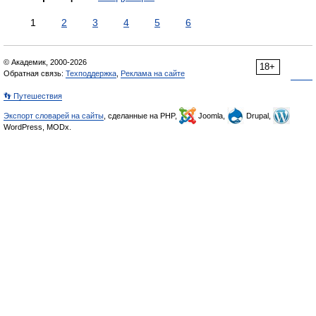
1
2
3
4
5
6
© Академик, 2000-2026
18+
Обратная связь:
Техподдержка
,
Реклама на сайте
👣 Путешествия
Экспорт словарей на сайты
, сделанные на PHP,
Joomla,
Drupal,
WordPress, MODx.